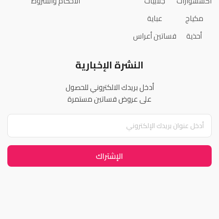
اكسسوارات
جلابيات
الأحكام والشروط
مكياج
عباية
أحذية
فساتين أعراس
النشرة الإخبارية
أدخل بريدك الالكتروني للحصول
على عروض فساتين مستمرة
الإشتراك