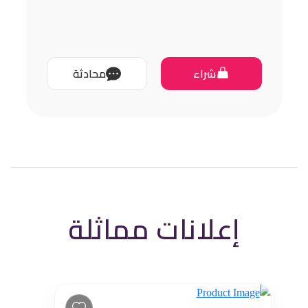
شراء
محادثة
إعلانات مماثلة