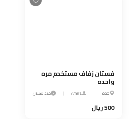
فستان زفاف مستخدم مره
واحده
جدة
|
Amira
|
منذ سنتين
500 ريال