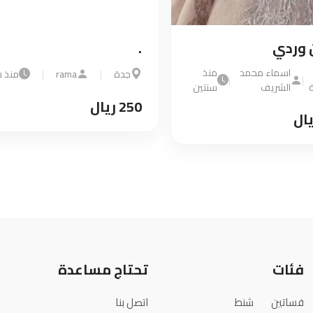
فستان وردي
.
مكة
اسماء محمد
منذ
جدة
|
ama
|
|
المكرمة
الشريف
سنتين
250 ريال
1500 ريال
فئات
تحتاج مساعدة
فساتين
شنط
اتصل بنا