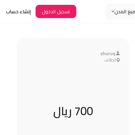
يع المدن
إنشاء حساب
تسجيل الدخول
shuruq
الطائف
700 ريال