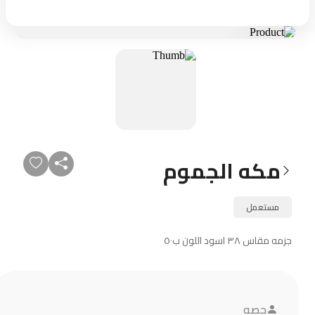
مكه الجموم
مستعمل
جزمه مقاس ٣٨ اسود اللون ب٥٠
حصه