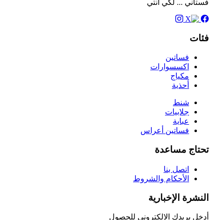
فستاني ... لكي انتي
فئات
فساتين
اكسسوارات
مكياج
أحذية
شنط
جلابيات
عباية
فساتين أعراس
تحتاج مساعدة
اتصل بنا
الأحكام والشروط
النشرة الإخبارية
أدخل بريدك الالكتروني للحصول