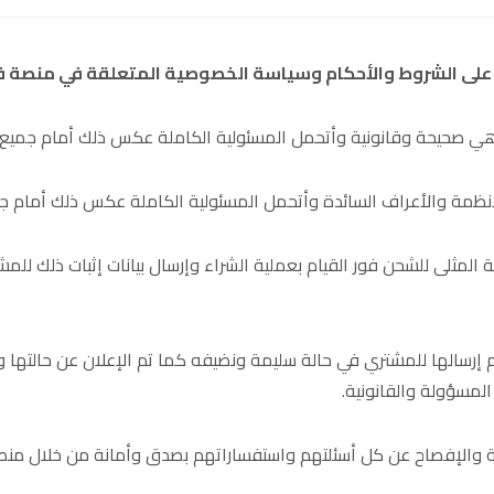
ق على الشروط والأحكام وسياسة الخصوصية المتعلقة في منصة فس
هي صحيحة وقانونية وأتحمل المسئولية الكاملة عكس ذلك أمام جميع ا
الأنظمة والأعراف السائدة وأتحمل المسئولية الكاملة عكس ذلك أمام ج
قة المثلى للشحن فور القيام بعملية الشراء وإرسال بيانات إثبات ذلك 
م إرسالها للمشتري في حالة سليمة ونضيفه كما تم الإعلان عن حالتها وأ
لمسؤولة والقانونية.
إجابة والإفصاح عن كل أسئلتهم واستفساراتهم بصدق وأمانة من خلال م