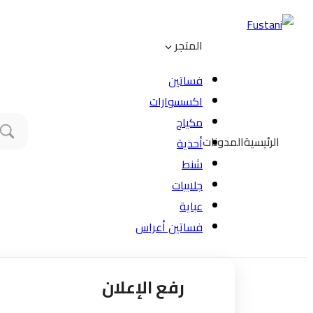
المتجر
فساتين
اكسسوارات
مكياج
الرئيسية
المدونات
أحذية
شنط
جلابيات
عباية
فساتين أعراس
رفع الإعلان