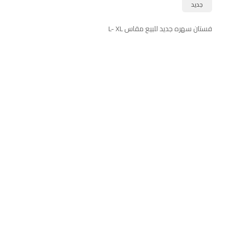
جديد
فستان سهره جديد للبيع مقاس L- XL