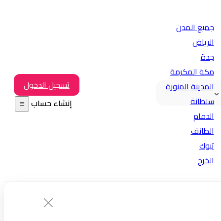
جميع المدن
الرياض
جدة
مكة المكرمة
تسجيل الدخول
المدينة المنورة
سلطانة
إنشاء حساب
الدمام
الطائف
تبوك
الخرج
بريدة
خميس مشيط
الهفوف
المبرز