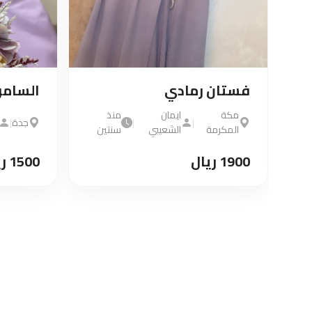
فستان رمادي
السامر
مكة
ايمان
منذ
تين
|
|
جدة
|
المكرمة
الشعيبي
سنتين
1900 ريال
1500 ريال