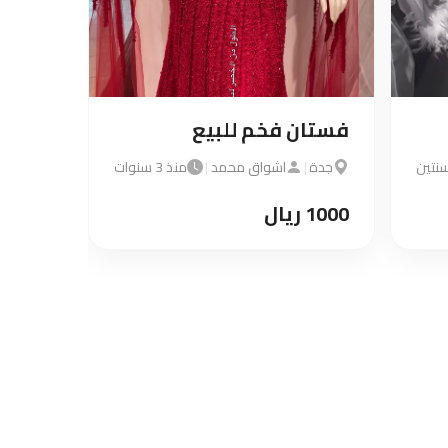
فستان فخم للبيع
فستا
نتين
جدة
|
اشواق محمد
|
منذ 3 سنوات
الطائ
1000 ريال
2500 ريال