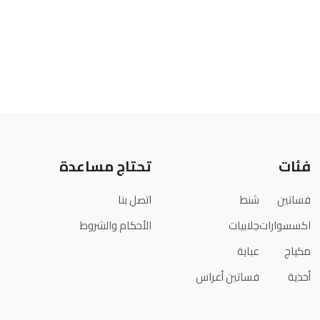
فئات
تحتاج مساعدة
فساتين
شنط
اتصل بنا
اكسسوارات
جلابيات
الأحكام والشروط
مكياج
عباية
أحذية
فساتين أعراس