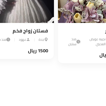
فستان زواج فخم
نجيبه عويض
منذ
جدة
|
عهود
|
منذ س
|
العديني
سنتين
1500 ريال