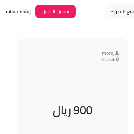
يع المدن
إنشاء حساب
تسجيل الدخول
moroj
Makkah
900 ريال